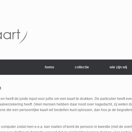
home
collectie
wie zijn wij
n
 heeft de juiste input voor jullie om een kaart te drukken. De particulier heeft e
itaalverzekering heeft. (Veel mensen hebben daar nooit over nagedacht, zij weten 
e die een persoonlijke kaart wil bestellen kunt oplossen, dan hou je de begrafeni
n computer zodat men e.e.a. kan mailen of komt de persoon in kwestie (niet de ove