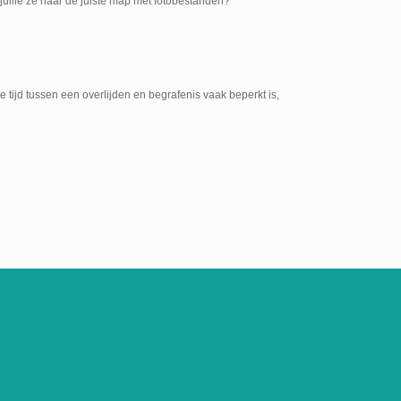
ullie ze naar de juiste map met fotobestanden?
e tijd tussen een overlijden en begrafenis vaak beperkt is,