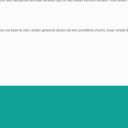
r een sterfgeval dermate verward dat ze niet helder kunnen denken. Hoe leiden j
an uw kaart te zien. Indien gewenst sturen wij een proefdruk of print, maar omdat d