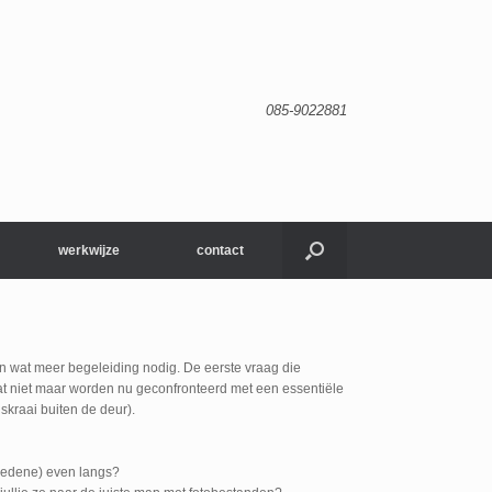
085-9022881
werkwijze
contact
ven wat meer begeleiding nodig. De eerste vraag die
dat niet maar worden nu geconfronteerd met een essentiële
skraai buiten de deur).
rledene) even langs?