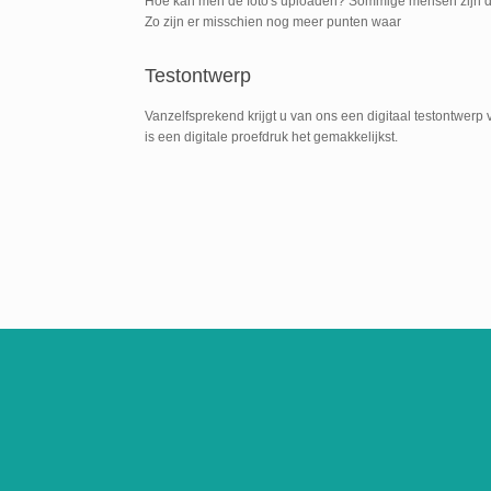
Hoe kan men de foto's uploaden? Sommige mensen zijn doo
Zo zijn er misschien nog meer punten waar
Testontwerp
Vanzelfsprekend krijgt u van ons een digitaal testontwerp v
is een digitale proefdruk het gemakkelijkst.