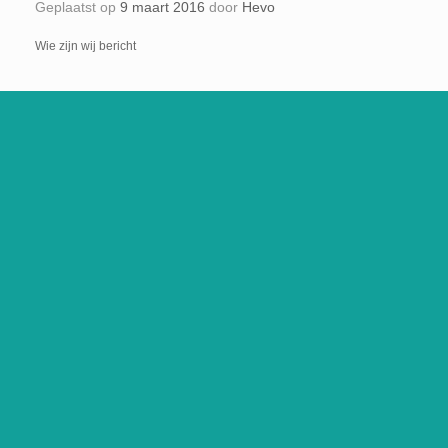
Geplaatst op
9 maart 2016
door
Hevo
Wie zijn wij bericht